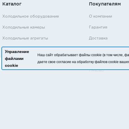
Каталог
Покупателям
Холодильное оборудование
О компании
Холодильные камеры
Гарантия
Холодильные агрегаты
Доставка
Холодильные агрегаты (Серийные
Возврат/обмен тов
Управление
модели)
Наш сайт обрабатывает файлы cookie (в том числе, ф
файлами
Статьи
даете свое согласие на обработку файлов cookie ваше
Вызвать замерщика
cookie
Шоковая заморозка
Отзывы
Шкафы шоковой заморозки
Контакты
Льдогенераторы
Вакансии
Климатическое оборудование
Лизинг
Агрегаты Б/У
Политика
Производители
конфиденциальнос