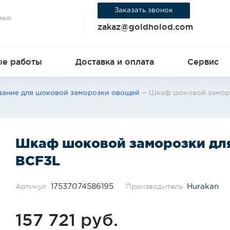
Заказать звонок
ные
zakaz@goldholod.com
е работы
Доставка и оплата
Сервис
ание для шоковой заморозки овощей
Шкаф шоковой заморо
Шкаф шоковой заморозки для
BCF3L
Артикул
Производитель
17537074586195
Hurakan
157 721
руб.