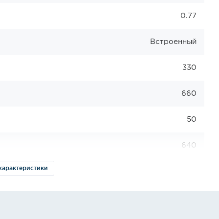
0.77
Встроенный
330
660
50
640
 характеристики
-18
240
N-BCF3L — профессиональное оборудование от