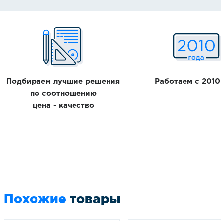
Количество уровней
производителя Hurakan, сочетающее в себе надеж
Рейтинг:
учетом строгих требований к эксплуатации в комм
Отлично! Рекомендую!
Масса продукта для замораживания, кг
широкого спектра задач в рамках профессиональн
Имя
Вы можете приобрести Шкаф шоковой заморозки д
Размер противня, мм
руб.. Качество сборки и продуманная конструкци
Текст отзыва
позволяя оптимизировать рабочие процессы и гар
Подбираем лучшие решения
Работаем с 2010
Тип гастроемкости
по соотношению
качества.
цена - качество
Страна производства
Отправить
Я даю свое согласие на обработку персональных данных и соглашаю
данные третьим лицам.
Похожие
товары