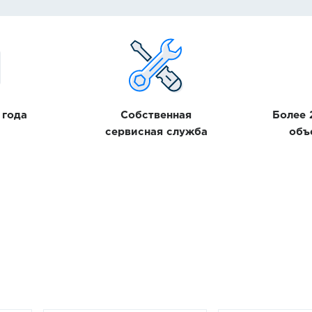
3
ность и эффективность. Модель разработана с
ерческих условиях и подходит для решения
8
ой деятельности.
Электронная почта
ля овощей Hurakan HKN-BCF3L по цене 157 721
600*400
я обеспечивают стабильную работу оборудования,
антировать соответствие высоким стандартам
 года
Собственная
Более
GN 1/1
сервисная служба
объ
Китай
сь с условиями и
политикой конфиденциальности
. Мы не передаем