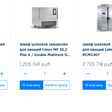
зки
Шкаф шоковой заморозки
Шкаф шоковой 
для овощей Irinox MF 30.2
для овощей Lai
Plus A / Double Multirack GN
RCMC40T
1/1
1 205 041 руб
2 725 718 ру
азу
В корзину
Купить сразу
В корзину
Ку